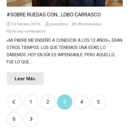
#SOBRE RUEDAS CON…LOBO CARRASCO
24 febrero, 2019
youandme
#Sobreruedas
No hay comentarios
«MI PADRE ME ENSEÑÓ A CONDUCIR A LOS 12 AÑOS», ERAN
OTROS TIEMPOS. LOS QUE TENEMOS UNA EDAD, LO
SABEMOS. HOY EN DÍA ES IMPENSABLE. PERO AQUELLO,
FUE LO QUE…
Leer Más
Navegación
1
2
3
4
5
de
entradas
6