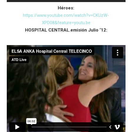
Héroes:
https://www.youtube.com/watch?v=CKUzW-
XPD08&feature=youtu.be
HOSPITAL CENTRAL.emisión Julio ‘12: