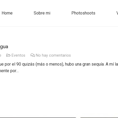
Home
Sobre mi
Photoshoots
agua
e
Eventos
No hay comentarios
e por el 90 quizás (más o menos), hubo una gran sequía. A mí la
mente por…