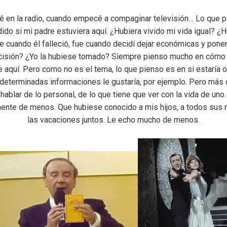
 en la radio, cuando empecé a compaginar televisión… Lo que pa
do si mi padre estuviera aquí. ¿Hubiera vivido mi vida igual? 
 cuando él falleció, fue cuando decidí dejar económicas y pon
isión? ¿Yo la hubiese tomado? Siempre pienso mucho en cómo s
aquí. Pero como no es el tema, lo que pienso es en si estaría or
terminadas informaciones le gustaría, por ejemplo. Pero más q
blar de lo personal, de lo que tiene que ver con la vida de uno. H
ente de menos. Que hubiese conocido a mis hijos, a todos sus
las vacaciones juntos. Le echo mucho de menos.