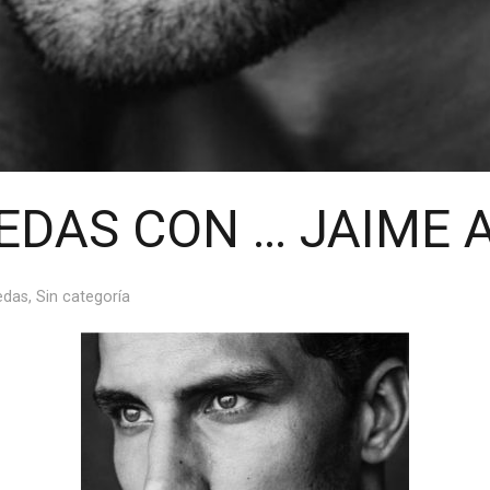
EDAS CON … JAIME 
edas
,
Sin categoría