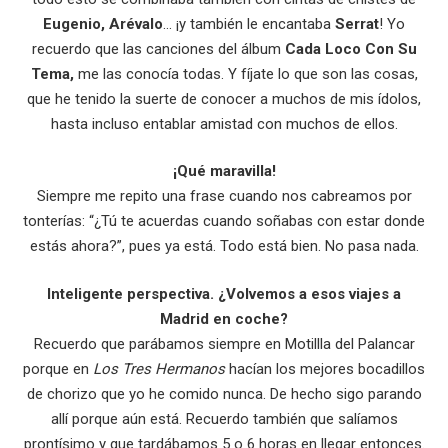
Eugenio, Arévalo
… ¡y también le encantaba
Serrat
! Yo
recuerdo que las canciones del álbum
Cada Loco Con Su
Tema,
me las conocía todas. Y fíjate lo que son las cosas,
que he tenido la suerte de conocer a muchos de mis ídolos,
hasta incluso entablar amistad con muchos de ellos.
¡Qué maravilla!
Siempre me repito una frase cuando nos cabreamos por
tonterías: “¿Tú te acuerdas cuando soñabas con estar donde
estás ahora?”, pues ya está. Todo está bien. No pasa nada.
Inteligente perspectiva. ¿Volvemos a esos viajes a
Madrid en coche?
Recuerdo que parábamos siempre en Motillla del Palancar
porque en
Los Tres Hermanos
hacían los mejores bocadillos
de chorizo que yo he comido nunca. De hecho sigo parando
allí porque aún está. Recuerdo también que salíamos
prontísimo y que tardábamos 5 o 6 horas en llegar entonces.