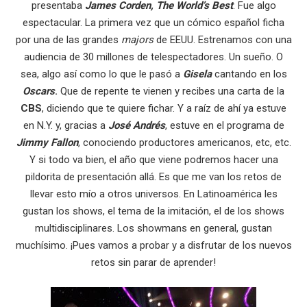
presentaba
James Corden, The World’s Best
. Fue algo
espectacular. La primera vez que un cómico español ficha
por una de las grandes
majors
de EEUU. Estrenamos con una
audiencia de 30 millones de telespectadores. Un sueño. O
sea, algo así como lo que le pasó a
Gisela
cantando en los
Oscars
.
Que de repente te vienen y recibes una carta de la
CBS
, diciendo que te quiere fichar. Y a raíz de ahí ya estuve
en N.Y. y, gracias a
José Andrés
, estuve en el programa de
Jimmy Fallon
, conociendo productores americanos, etc, etc.
Y si todo va bien, el año que viene podremos hacer una
pildorita de presentación allá. Es que me van los retos de
llevar esto mío a otros universos. En Latinoamérica les
gustan los shows, el tema de la imitación, el de los shows
multidisciplinares. Los showmans en general, gustan
muchísimo. ¡Pues vamos a probar y a disfrutar de los nuevos
retos sin parar de aprender!