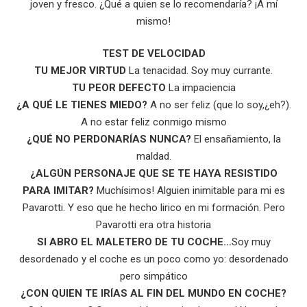
joven y fresco. ¿Qué a quien se lo recomendaría? ¡A mí
mismo!
TEST DE VELOCIDAD
TU MEJOR VIRTUD
La tenacidad. Soy muy currante.
TU PEOR DEFECTO
La impaciencia
¿A QUÉ LE TIENES MIEDO?
A no ser feliz (que lo soy,¿eh?).
A no estar feliz conmigo mismo
¿QUÉ NO PERDONARÍAS NUNCA?
El ensañamiento, la
maldad.
¿ALGÚN PERSONAJE QUE SE TE HAYA RESISTIDO
PARA IMITAR?
Muchísimos! Alguien inimitable para mi es
Pavarotti. Y eso que he hecho lirico en mi formación. Pero
Pavarotti era otra historia
SI ABRO EL MALETERO DE TU COCHE…
Soy muy
desordenado y el coche es un poco como yo: desordenado
pero simpático
¿CON QUIEN TE IRÍAS AL FIN DEL MUNDO EN COCHE?