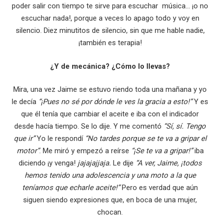
poder salir con tiempo te sirve para escuchar música… ¡o no
escuchar nada!, porque a veces lo apago todo y voy en
silencio. Diez minutitos de silencio, sin que me hable nadie,
¡también es terapia!
¿Y de mecánica? ¿Cómo lo llevas?
Mira, una vez Jaime se estuvo riendo toda una mañana y yo
le decía
“¡Pues no sé por dónde le ves la gracia a esto!”
Y es
que él tenía que cambiar el aceite e iba con el indicador
desde hacía tiempo. Se lo dije. Y me comentó
“Sí, sí. Tengo
que ir”
Yo le respondí
“No tardes porque se te va a gripar el
motor”
. Me miró y empezó a reírse
“¡Se te va a gripar!”
iba
diciendo ¡y venga!
jajajajjaja.
Le dije
“A ver, Jaime, ¡todos
hemos tenido una adolescencia y una moto a la que
teníamos que echarle aceite!”
Pero es verdad que aún
siguen siendo expresiones que, en boca de una mujer,
chocan.